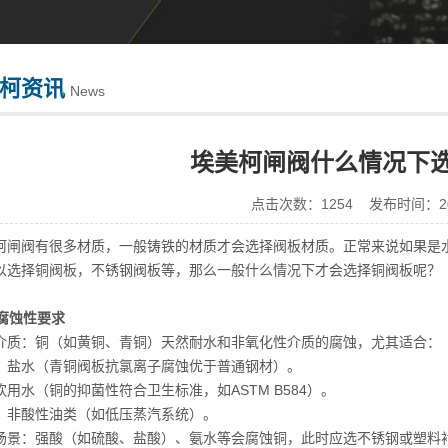
柯资讯
News
埃美柯闸阀什么情况下
点击次数：1254 发布时间：202
柯闸阀有很多材质，一般铸铁的材质才会选择阀板材质。正常来说如果是
以选择铜阀板，不锈钢阀板等，那么一般什么情况下才会选择铜阀板呢？
耐腐蚀性要求
介质：铜（如黄铜、青铜）天然耐水和非氧化性介质的腐蚀，尤其适合：
、盐水（青铜阀板抗氯离子腐蚀优于普通钢材）。
饮用水（铜的抑菌性符合卫生标准，如ASTM B584）。
、非酸性油类（如低压蒸汽系统）。
场景：强酸（如硫酸、盐酸）、氨水等会腐蚀铜，此时应选不锈钢或塑料