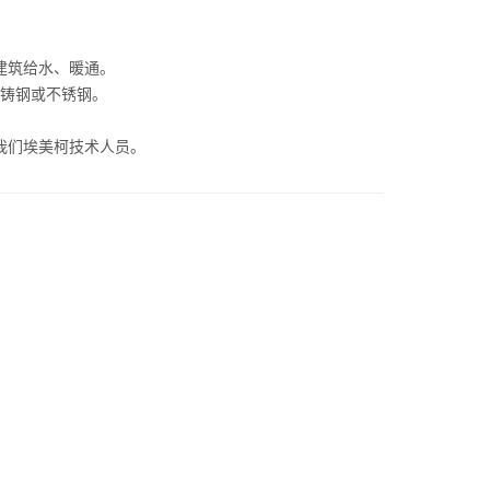
如建筑给水、暖通。
用铸钢或不锈钢。
我们埃美柯技术人员。