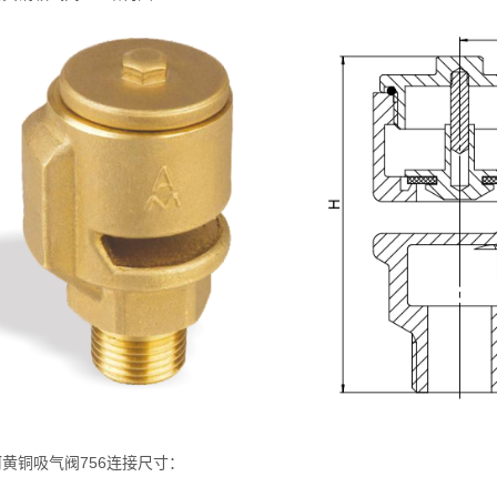
黄铜吸气阀756连接尺寸：