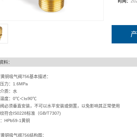
时间：
20
资料：
黄铜吸气阀756基本描述：
作压力：1.6MPa
作介质：水
作温度：0℃＜t≤90℃
吸气阀必须垂直安装，不可以水平安装或倒置，以免影响其正常使用
纹符合IS0228标准（GB/T7307)
：HPb59-1黄铜
黄铜吸气阀756结构图：