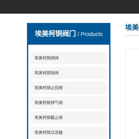
埃美
埃美柯铜阀门
/ Products
埃美柯铜闸阀
埃美柯铜球阀
埃美柯铜止回阀
埃美柯铜排气阀
埃美柯铜截止阀
埃美柯铜过滤器