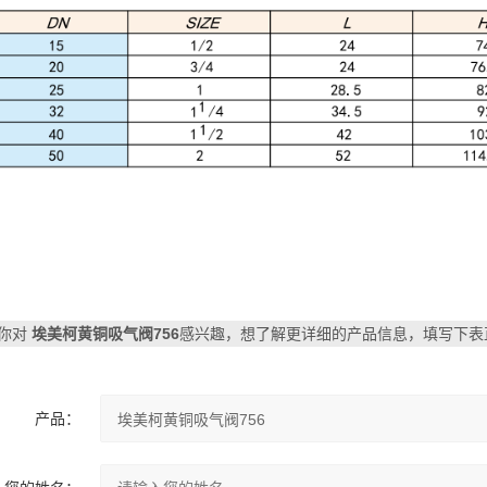
你对
埃美柯黄铜吸气阀756
感兴趣，想了解更详细的产品信息，填写下表
产品：