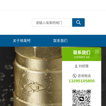
关于埃美柯
联系我们
联系我们
contact us
刘经理
咨询电话
13295105805