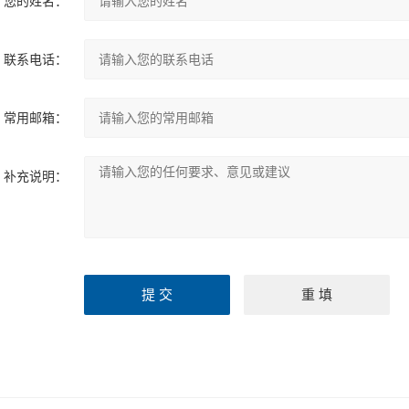
您的姓名：
联系电话：
常用邮箱：
补充说明：