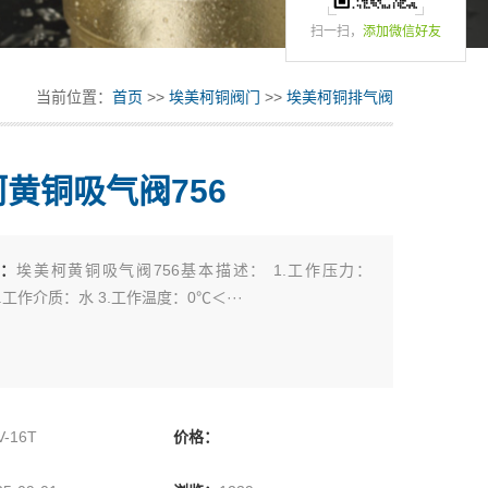
扫一扫，
添加微信好友
当前位置：
首页
>>
埃美柯铜阀门
>>
埃美柯铜排气阀
黄铜吸气阀756
：
埃美柯黄铜吸气阀756基本描述： 1.工作压力：
 2.工作介质：水 3.工作温度：0℃＜···
V-16T
价格：