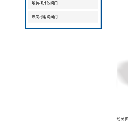
埃美柯其他阀门
埃美柯消防阀门
埃美柯