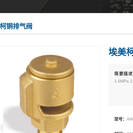
柯铜排气阀
埃美柯
简要描述
1.6MPa
型号：
AA