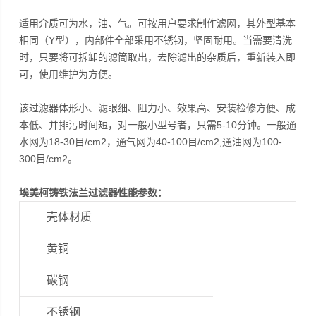
适用介质可为水，油、气。可按用户要求制作滤网，其外型基本
相同（Y型），内部件全部采用不锈钢，坚固耐用。当需要清洗
时，只要将可拆卸的滤筒取出，去除滤出的杂质后，重新装入即
可，使用维护为方便。
该过滤器体形小、滤眼细、阻力小、效果高、安装检修方便、成
本低、并排污时间短，对一般小型号者，只需5-10分钟。一般通
水网为18-30目/cm2，通气网为40-100目/cm2,通油网为100-
300目/cm2。
埃美柯铸铁法兰过滤器性能参数：
壳体材质
黄铜
碳钢
不锈钢